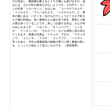
デが自生し、園芸種を数えると１６０種にも及びますが、油
山には、カエデ科の樹木が少ないようです。その中で、モミ
ジの代表「イロハモミジ」をはじめ、「コハウチワカエデ」
「トウカエデ」「ウリハダカエデ」「イタヤカエデ」に、県
木の森にある「ハナノキ」位のものでしょうか？カエデ科カ
エデ属の特徴は、長い葉柄をもち葉が全て対生、果実に２枚
の翼を持っていることです。美しく紅葉する木は、カエデ科
のみに止まらず、「ハゼノキ」「モミジバフウ」「ニシキ
ギ」「ナンキンハゼ」「サルスベリ」なども深秋に花を添え
てくれます。黄葉の代表は「イチョウ」ですが、「アカメガ
シワ」「ユリノキ」「クヌギ」「コシアブラ」「ハリギリ」
等々があり、今年も落葉樹達の旅路の果てに輝く最後の装い
を、じっくりと味わって見たいものです。
（安部泰男）