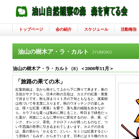
トップページ
会の紹介
スケジュール
活動報告
油山の樹木ア・ラ・カルト
JYUMOKU
油山の樹木ア・ラ・カルト（8）＜2008
年11
月＞
「
旅路の果ての木
」
紅葉前線は、北から南そして上から下に降りて来ます。春の
主役がサクラなら、日本の秋の主役は、カエデの紅葉・黄葉
で決まりです。秋も深まり１１月の下旬ともなると、落葉樹
は色づいて冬支度に入ります。秋のウオッチングの楽しみ
は、様々な紅葉（黄葉）を愛で、落ち葉の絨毯を歩きなが
ら、カラフルな葉っぱ集めに興じること。昨日まで緑色だっ
た葉が、何故にこんなに華やかに変化するのか、赤、黄、ピ
ンク、オレンジ、茶色、クロロフィルが残ったものなど、つ
い不思議の世界に引き込まれてしまいます。カエデの古名
は、葉の形から「かえるで」といい、モミジは紅葉するとい
う意味の「もみず」からきています。日本には３５種のカエ