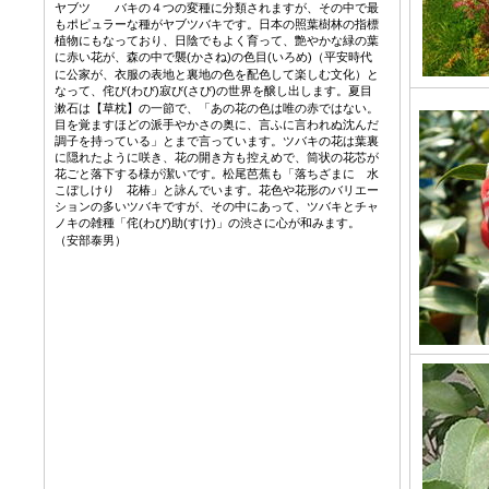
ヤブツ バキの４つの変種に分類されますが、その中で最
もポピュラーな種がヤブツバキです。日本の照葉樹林の指標
植物にもなっており、日陰でもよく育って、艶やかな緑の葉
に赤い花が、森の中で襲
かさね
の色目
いろめ
（平安時代
(
)
(
)
に公家が、衣服の表地と裏地の色を配色して楽しむ文化）と
なって、侘び
わび
寂び
さび
の世界を醸し出します。夏目
(
)
(
)
漱石は【草枕】の一節で、「あの花の色は唯の赤ではない。
目を覚ますほどの派手やかさの奥に、言ふに言われぬ沈んだ
調子を持っている」とまで言っています。ツバキの花は葉裏
に隠れたように咲き、花の開き方も控えめで、筒状の花芯が
花ごと落下する様が潔いです。松尾芭蕉も「落ちざまに 水
こぼしけり 花椿」と詠んでいます。花色や花形のバリエー
ションの多いツバキですが、その中にあって、ツバキとチャ
ノキの雑種「侘
わび
助
すけ
」の渋さに心が和みます。
(
)
(
)
（安
部泰男）