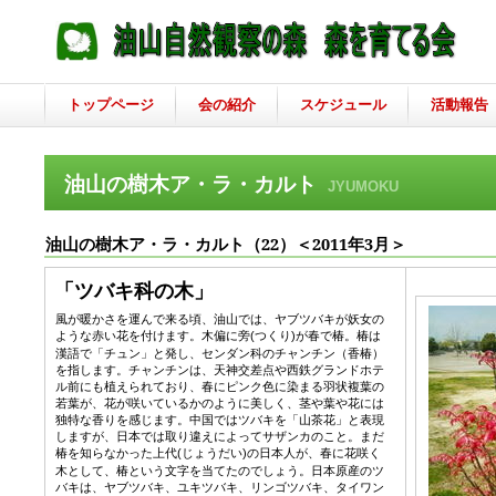
トップページ
会の紹介
スケジュール
活動報告
油山の樹木ア・ラ・カルト
JYUMOKU
油山の樹木ア・ラ・カルト（22）＜20
11
年
3
月＞
「
ツバキ科の木
」
風が暖かさを運んで来る頃、油山では、ヤブツバキが妖女の
ような赤い花を付けます。木偏に旁
つくり
が春で椿。椿は
(
)
漢語で「チュン」と発し、センダン科のチャンチン（香椿）
を指します。チャンチンは、天神交差点や西鉄グランドホテ
ル前にも植えられており、春にピンク色に染まる羽状複葉の
若葉が、花が咲いているかのように美しく、茎や葉や花には
独特な香りを感じます。中国ではツバキを「山茶花」と表現
しますが、日本では取り違えによってサザンカのこと。まだ
椿を知らなかった上代
じょうだい
の日本人が、春に花咲く
(
)
木として、椿という文字を当てたのでしょう。日本原産のツ
バキは、ヤブツバキ、ユキツバキ、リンゴツバキ、タイワン