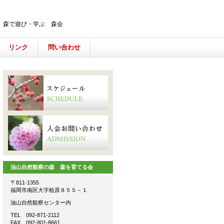
、森で遊び・学ぶ 森会
リンク
問い合わせ
油山自然観察の森 森を育てる会
〒811-1355
福岡市南区大字桧原８５５－１
油山自然観察センター内
TEL 092-871-2112
FAX 092-801-8661