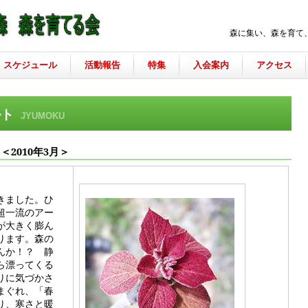
森に集い、森を育て
スケジュール
活動報告
特集
入会案内
アクセス
ルト
JYUMOKU
＜20
10
年
3
月＞
きました。ひ
超一流のアー
が大きく膨ん
ります。森の
んか！？ 静
ら漂ってくる
りに気づかさ
まぐれ、「春
り、寒さと暖