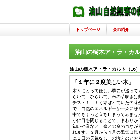
トップページ
会の紹介
油山の樹木ア・ラ・カ
油山の樹木ア・ラ・カルト（16）
「
１年に２度美しい木
」
木々にとって優しい季節が巡って
らいて、ひらいて、春の芽吹きは
チスト！ 固く結ばれていた冬芽
で、自然のエネルギーが一斉に漲
中でちょっと立ち止まってみませ
かに目を閉じることで、まわりか
匂いや音など、森との命のつなが
れます。３月から４月の陽気は気
に３日の天気なし」の喩えのとお