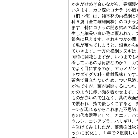
かさがせめぎ合いながら、春爛漫
いきます。カブ森のコナラ（小楢
（椚・櫟）は、雑木林の両横綱と
科５属（全て雌雄同株）のコナラ
ます。特にコナラの開き始めの葉
生した細長い白い毛に覆われて、
銀色に見えます。それもつかの間
て毛が落ちてしまうと、銀色から
ていきます。一方の横綱クヌギは
同時に開花しますが、いつまでも
着しているのは何故なのか？ カ
でよく目にするのが、アカメガシ
トウダイグサ科・雌雄異株）です
茶色で目立たないため、つい見過
がちですが、葉が展開するにつれ
かのように赤い顔を覗かせます。
ものが赤いのではなく、葉の表面
で覆われ、指で優しくこすると、
ーンが現れるからこれまた不思議
きの代表選手として、カエデ、ハ
ウルシ、コシアブラ、ハリギリ、
を挙げてみましたが、落葉樹は秋
ックに
変化し、１年で２度美しい