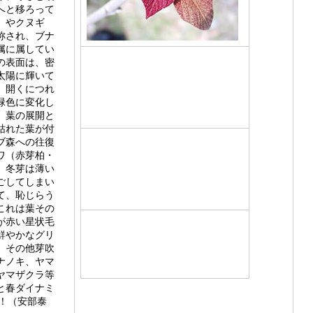
へと移ろって
）やクヌギ
称され、ブナ
属に属してい
の表面は、密
太陽に輝いて
、開くにつれ
緑色に変化し
、葉の展開と
枯れた葉が付
ブ森への往復
ワ（赤芽柏・
。冬芽は薄い
ごしてしまい
て、恥じらう
これは葉その
が赤い星状毛
鮮やかなグリ
。その他芽吹
ナノキ、ヤマ
ヤマザクラ等
と春ダイナミ
！（安部
泰